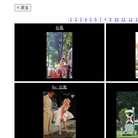
|
1
|
2
|
3
|
4
|
5
|
6
|
7
|
8
|
9
|
10
|
11
|
12
|
1
台風
Re: 台風